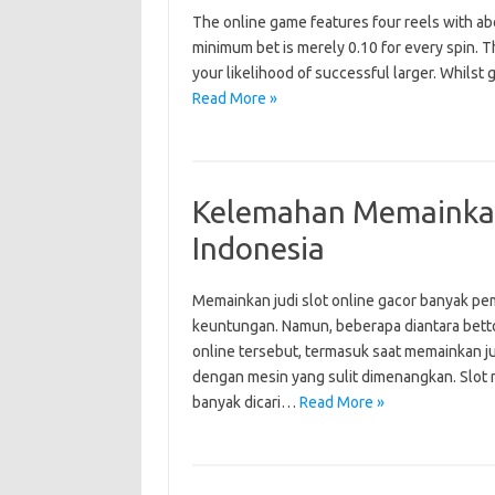
The online game features four reels with a
minimum bet is merely 0.10 for every spin. 
your likelihood of successful larger. Whilst 
Read More »
Kelemahan Memainkan 
Indonesia
Memainkan judi slot online gacor banyak pe
keuntungan. Namun, beberapa diantara bet
online tersebut, termasuk saat memainkan jud
dengan mesin yang sulit dimenangkan. Slot
banyak dicari…
Read More »