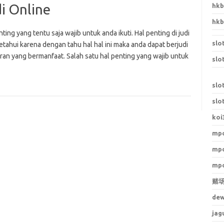
i Online
hk
hk
ing yang tentu saja wajib untuk anda ikuti. Hal penting di judi
slo
etahui karena dengan tahu hal hal ini maka anda dapat berjudi
ran yang bermanfaat. Salah satu hal penting yang wajib untuk
slo
slo
slo
koi
mpo
mp
mpo
赌
dew
jag