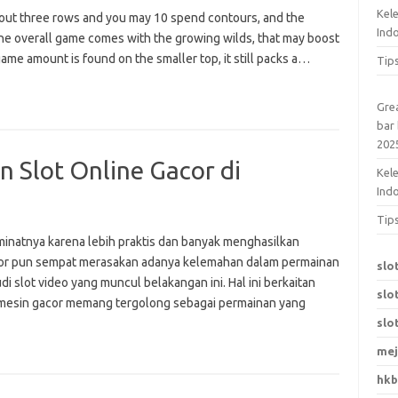
Kel
bout three rows and you may 10 spend contours, and the
Ind
The overall game comes with the growing wilds, that may boost
game amount is found on the smaller top, it still packs a…
Tip
Gre
bar
202
Slot Online Gacor di
Kel
Ind
Tip
minatnya karena lebih praktis dan banyak menghasilkan
tor pun sempat merasakan adanya kelemahan dalam permainan
slo
i slot video yang muncul belakangan ini. Hal ini berkaitan
slo
 mesin gacor memang tergolong sebagai permainan yang
slo
mej
hk