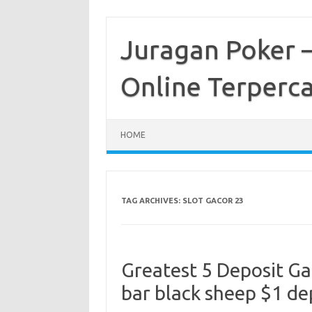
Skip
to
content
Juragan Poker –
Online Terperc
HOME
TAG ARCHIVES:
SLOT GACOR 23
Greatest 5 Deposit Ga
bar black sheep $1 de