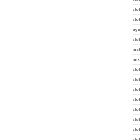
slo
slo
age
slo
mah
mix
slo
slo
slo
slo
slo
slo
slo
slo