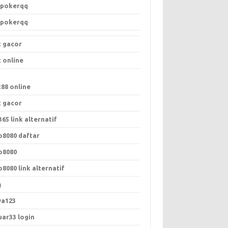
bpokerqq
bpokerqq
t gacor
t online
t88 online
t gacor
365 link alternatif
8080 daftar
o8080
8080 link alternatif
场
a123
uar33 login