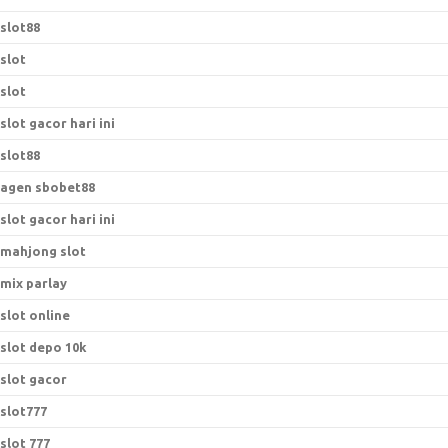
slot88
slot
slot
slot gacor hari ini
slot88
agen sbobet88
slot gacor hari ini
mahjong slot
mix parlay
slot online
slot depo 10k
slot gacor
slot777
slot 777