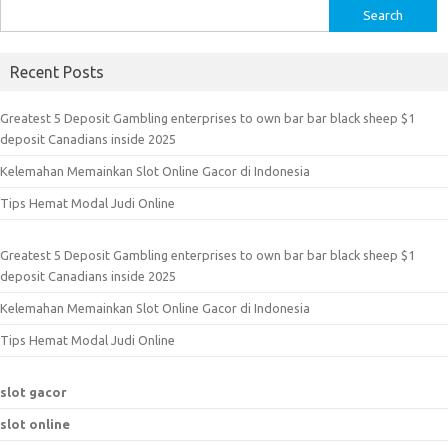
S
e
a
Recent Posts
r
c
Greatest 5 Deposit Gambling enterprises to own bar bar black sheep $1
h
deposit Canadians inside 2025
f
Kelemahan Memainkan Slot Online Gacor di Indonesia
o
r
Tips Hemat Modal Judi Online
:
Greatest 5 Deposit Gambling enterprises to own bar bar black sheep $1
deposit Canadians inside 2025
Kelemahan Memainkan Slot Online Gacor di Indonesia
Tips Hemat Modal Judi Online
slot gacor
slot online