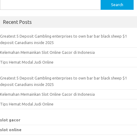
S
e
a
Recent Posts
r
c
Greatest 5 Deposit Gambling enterprises to own bar bar black sheep $1
h
deposit Canadians inside 2025
f
Kelemahan Memainkan Slot Online Gacor di Indonesia
o
r
Tips Hemat Modal Judi Online
:
Greatest 5 Deposit Gambling enterprises to own bar bar black sheep $1
deposit Canadians inside 2025
Kelemahan Memainkan Slot Online Gacor di Indonesia
Tips Hemat Modal Judi Online
slot gacor
slot online