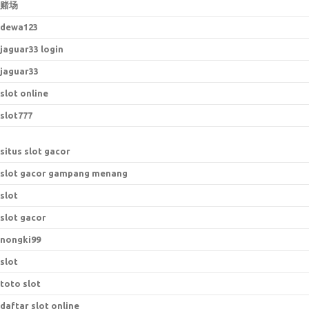
赌场
dewa123
jaguar33 login
jaguar33
slot online
slot777
situs slot gacor
slot gacor gampang menang
slot
slot gacor
nongki99
slot
toto slot
daftar slot online