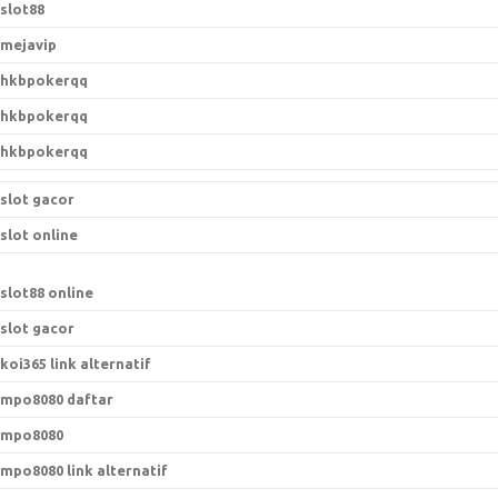
slot88
mejavip
hkbpokerqq
hkbpokerqq
hkbpokerqq
slot gacor
slot online
slot88 online
slot gacor
koi365 link alternatif
mpo8080 daftar
mpo8080
mpo8080 link alternatif