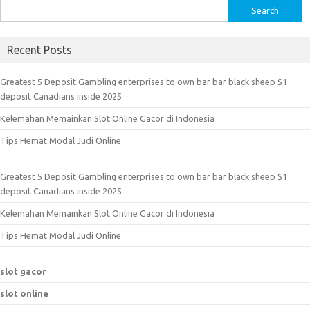
S
e
a
Recent Posts
r
c
Greatest 5 Deposit Gambling enterprises to own bar bar black sheep $1
h
deposit Canadians inside 2025
f
Kelemahan Memainkan Slot Online Gacor di Indonesia
o
r
Tips Hemat Modal Judi Online
:
Greatest 5 Deposit Gambling enterprises to own bar bar black sheep $1
deposit Canadians inside 2025
Kelemahan Memainkan Slot Online Gacor di Indonesia
Tips Hemat Modal Judi Online
slot gacor
slot online