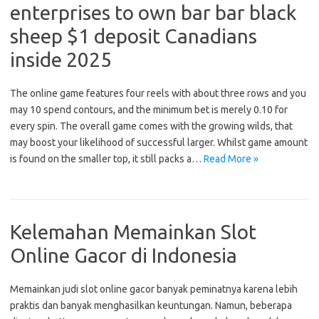
enterprises to own bar bar black
sheep $1 deposit Canadians
inside 2025
The online game features four reels with about three rows and you
may 10 spend contours, and the minimum bet is merely 0.10 for
every spin. The overall game comes with the growing wilds, that
may boost your likelihood of successful larger. Whilst game amount
is found on the smaller top, it still packs a…
Read More »
Kelemahan Memainkan Slot
Online Gacor di Indonesia
Memainkan judi slot online gacor banyak peminatnya karena lebih
praktis dan banyak menghasilkan keuntungan. Namun, beberapa