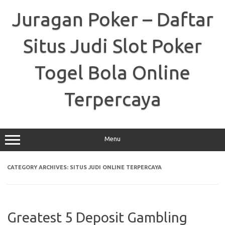
Skip
to
Juragan Poker – Daftar
content
Situs Judi Slot Poker
Togel Bola Online
Terpercaya
Menu
CATEGORY ARCHIVES:
SITUS JUDI ONLINE TERPERCAYA
Greatest 5 Deposit Gambling