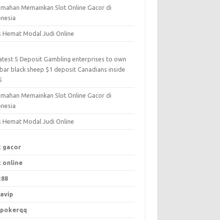
emahan Memainkan Slot Online Gacor di
onesia
s Hemat Modal Judi Online
atest 5 Deposit Gambling enterprises to own
 bar black sheep $1 deposit Canadians inside
5
emahan Memainkan Slot Online Gacor di
onesia
s Hemat Modal Judi Online
t gacor
t online
t88
avip
bpokerqq