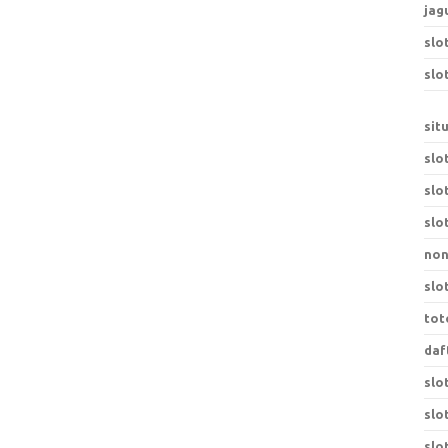
jag
slo
slo
sit
slo
slo
slo
non
slo
tot
daf
slo
slo
slo