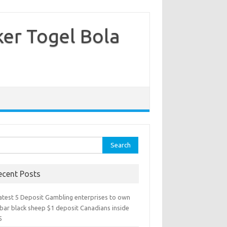
ker Togel Bola
rch
ecent Posts
atest 5 Deposit Gambling enterprises to own
 bar black sheep $1 deposit Canadians inside
5