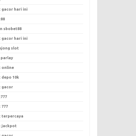
t gacor hari ini
t88
n sbobet88
t gacor hari ini
jong slot
 parlay
t online
t depo 10k
t gacor
t777
t 777
t terpercaya
t jackpot
t gacor