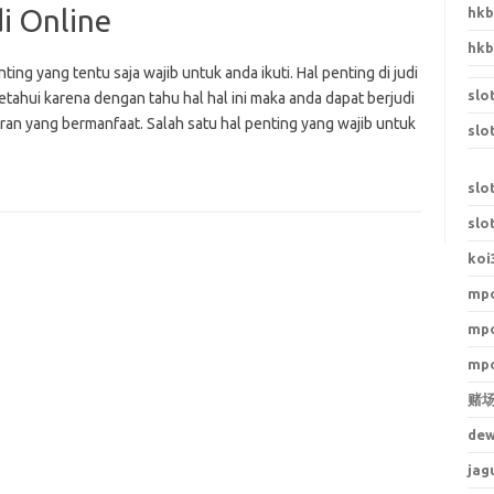
i Online
hk
hk
ing yang tentu saja wajib untuk anda ikuti. Hal penting di judi
slo
etahui karena dengan tahu hal hal ini maka anda dapat berjudi
ran yang bermanfaat. Salah satu hal penting yang wajib untuk
slo
slo
slo
koi
mpo
mp
mpo
赌
dew
jag