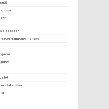
uar33
t online
t777
us slot gacor
t gacor gampang menang
t
t gacor
gki99
t
o slot
tar slot online
t88
t
t