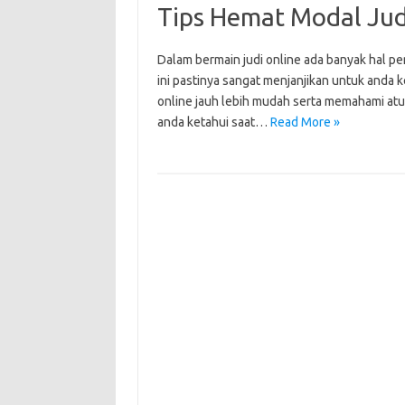
Tips Hemat Modal Jud
Dalam bermain judi online ada banyak hal pent
ini pastinya sangat menjanjikan untuk anda k
online jauh lebih mudah serta memahami atu
anda ketahui saat…
Read More »