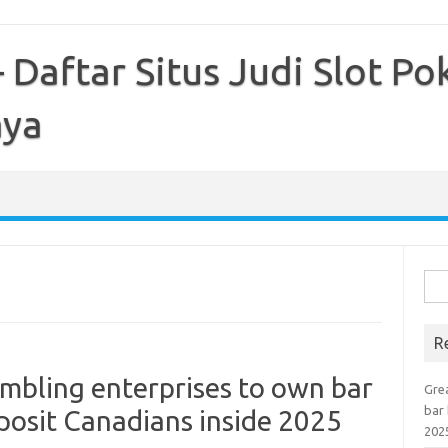
 Daftar Situs Judi Slot Po
aya
Sea
for:
R
mbling enterprises to own bar
Gre
bar
posit Canadians inside 2025
202