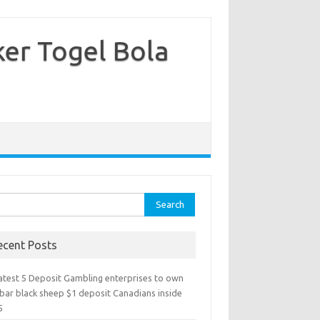
ker Togel Bola
rch
ecent Posts
atest 5 Deposit Gambling enterprises to own
 bar black sheep $1 deposit Canadians inside
5