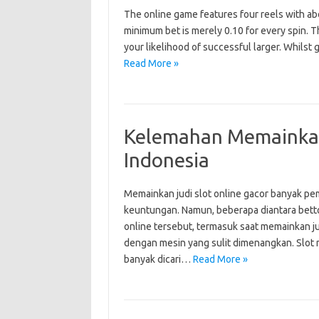
The online game features four reels with a
minimum bet is merely 0.10 for every spin. 
your likelihood of successful larger. Whilst 
Read More »
Kelemahan Memainkan 
Indonesia
Memainkan judi slot online gacor banyak pe
keuntungan. Namun, beberapa diantara bet
online tersebut, termasuk saat memainkan jud
dengan mesin yang sulit dimenangkan. Slot
banyak dicari…
Read More »