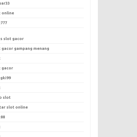
uar33
t online
t777
us slot gacor
t gacor gampang menang
t
t gacor
gki99
t
o slot
tar slot online
t88
t
t