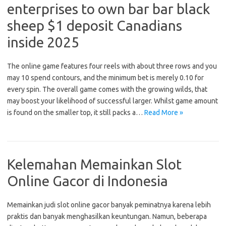
enterprises to own bar bar black
sheep $1 deposit Canadians
inside 2025
The online game features four reels with about three rows and you
may 10 spend contours, and the minimum bet is merely 0.10 for
every spin. The overall game comes with the growing wilds, that
may boost your likelihood of successful larger. Whilst game amount
is found on the smaller top, it still packs a…
Read More »
Kelemahan Memainkan Slot
Online Gacor di Indonesia
Memainkan judi slot online gacor banyak peminatnya karena lebih
praktis dan banyak menghasilkan keuntungan. Namun, beberapa