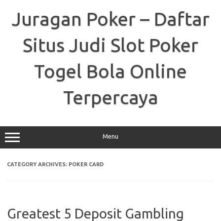
Skip
to
Juragan Poker – Daftar
content
Situs Judi Slot Poker
Togel Bola Online
Terpercaya
Menu
CATEGORY ARCHIVES:
POKER CARD
Greatest 5 Deposit Gambling