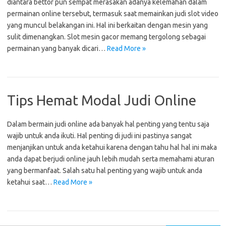
diantara bettor pun sempat merasakan adanya kelemahan dalam
permainan online tersebut, termasuk saat memainkan judi slot video
yang muncul belakangan ini. Hal ini berkaitan dengan mesin yang
sulit dimenangkan. Slot mesin gacor memang tergolong sebagai
permainan yang banyak dicari…
Read More »
Tips Hemat Modal Judi Online
Dalam bermain judi online ada banyak hal penting yang tentu saja
wajib untuk anda ikuti. Hal penting di judi ini pastinya sangat
menjanjikan untuk anda ketahui karena dengan tahu hal hal ini maka
anda dapat berjudi online jauh lebih mudah serta memahami aturan
yang bermanfaat. Salah satu hal penting yang wajib untuk anda
ketahui saat…
Read More »