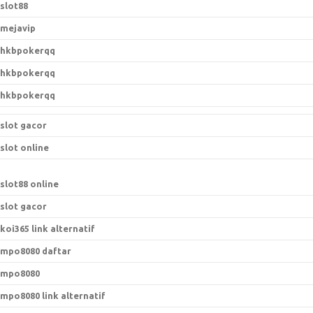
slot88
mejavip
hkbpokerqq
hkbpokerqq
hkbpokerqq
slot gacor
slot online
slot88 online
slot gacor
koi365 link alternatif
mpo8080 daftar
mpo8080
mpo8080 link alternatif