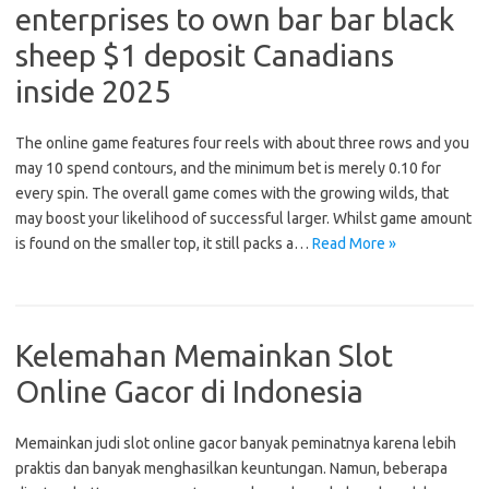
enterprises to own bar bar black
sheep $1 deposit Canadians
inside 2025
The online game features four reels with about three rows and you
may 10 spend contours, and the minimum bet is merely 0.10 for
every spin. The overall game comes with the growing wilds, that
may boost your likelihood of successful larger. Whilst game amount
is found on the smaller top, it still packs a…
Read More »
Kelemahan Memainkan Slot
Online Gacor di Indonesia
Memainkan judi slot online gacor banyak peminatnya karena lebih
praktis dan banyak menghasilkan keuntungan. Namun, beberapa