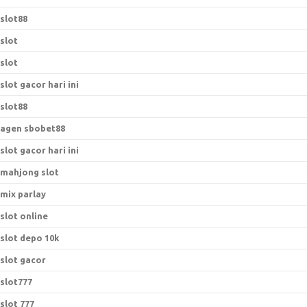
slot88
slot
slot
slot gacor hari ini
slot88
agen sbobet88
slot gacor hari ini
mahjong slot
mix parlay
slot online
slot depo 10k
slot gacor
slot777
slot 777