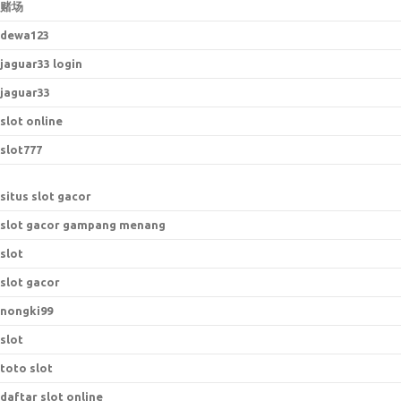
赌场
dewa123
jaguar33 login
jaguar33
slot online
slot777
situs slot gacor
slot gacor gampang menang
slot
slot gacor
nongki99
slot
toto slot
daftar slot online