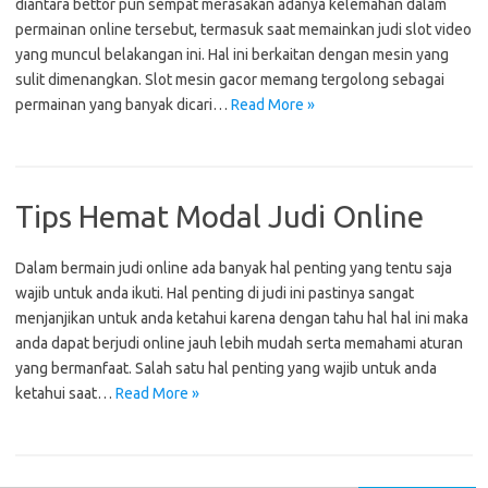
diantara bettor pun sempat merasakan adanya kelemahan dalam
permainan online tersebut, termasuk saat memainkan judi slot video
yang muncul belakangan ini. Hal ini berkaitan dengan mesin yang
sulit dimenangkan. Slot mesin gacor memang tergolong sebagai
permainan yang banyak dicari…
Read More »
Tips Hemat Modal Judi Online
Dalam bermain judi online ada banyak hal penting yang tentu saja
wajib untuk anda ikuti. Hal penting di judi ini pastinya sangat
menjanjikan untuk anda ketahui karena dengan tahu hal hal ini maka
anda dapat berjudi online jauh lebih mudah serta memahami aturan
yang bermanfaat. Salah satu hal penting yang wajib untuk anda
ketahui saat…
Read More »