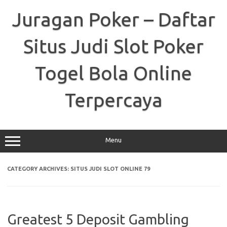
Skip
to
Juragan Poker – Daftar
content
Situs Judi Slot Poker
Togel Bola Online
Terpercaya
Menu
CATEGORY ARCHIVES:
SITUS JUDI SLOT ONLINE 79
Greatest 5 Deposit Gambling