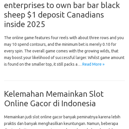
enterprises to own bar bar black
sheep $1 deposit Canadians
inside 2025
The online game features four reels with about three rows and you
may 10 spend contours, and the minimum bet is merely 0.10 for
every spin. The overall game comes with the growing wilds, that
may boost your likelihood of successful larger. Whilst game amount
is found on the smaller top, it still packs a…
Read More »
Kelemahan Memainkan Slot
Online Gacor di Indonesia
Memainkan judi slot online gacor banyak peminatnya karena lebih
praktis dan banyak menghasilkan keuntungan. Namun, beberapa