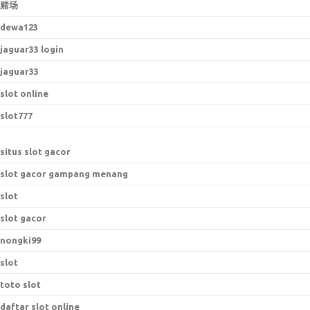
赌场
dewa123
jaguar33 login
jaguar33
slot online
slot777
situs slot gacor
slot gacor gampang menang
slot
slot gacor
nongki99
slot
toto slot
daftar slot online