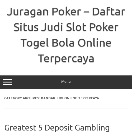
Skip
to
Juragan Poker – Daftar
content
Situs Judi Slot Poker
Togel Bola Online
Terpercaya
Menu
CATEGORY ARCHIVES:
BANDAR JUDI ONLINE TERPERCAYA
Greatest 5 Deposit Gambling