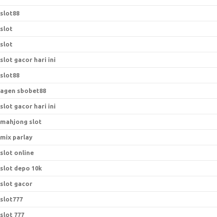
slot88
slot
slot
slot gacor hari ini
slot88
agen sbobet88
slot gacor hari ini
mahjong slot
mix parlay
slot online
slot depo 10k
slot gacor
slot777
slot 777