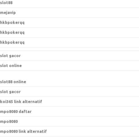
slot88
mejavip
hkbpokerqq
hkbpokerqq
hkbpokerqq
slot gacor
slot online
slot88 online
slot gacor
koi365 link alternatif
mpo8080 daftar
mpo8080
mpo8080 link alternatif