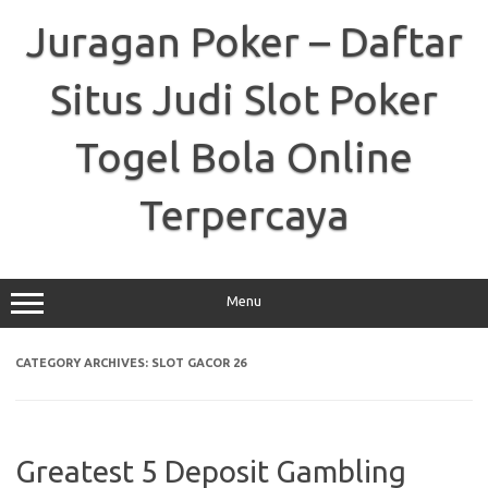
Skip
to
Juragan Poker – Daftar
content
Situs Judi Slot Poker
Togel Bola Online
Terpercaya
Menu
CATEGORY ARCHIVES:
SLOT GACOR 26
Greatest 5 Deposit Gambling