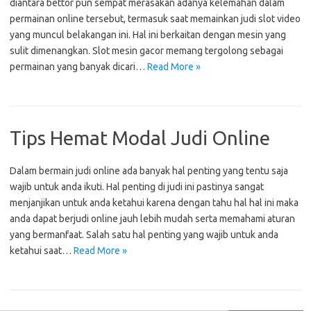
diantara bettor pun sempat merasakan adanya kelemahan dalam
permainan online tersebut, termasuk saat memainkan judi slot video
yang muncul belakangan ini. Hal ini berkaitan dengan mesin yang
sulit dimenangkan. Slot mesin gacor memang tergolong sebagai
permainan yang banyak dicari…
Read More »
Tips Hemat Modal Judi Online
Dalam bermain judi online ada banyak hal penting yang tentu saja
wajib untuk anda ikuti. Hal penting di judi ini pastinya sangat
menjanjikan untuk anda ketahui karena dengan tahu hal hal ini maka
anda dapat berjudi online jauh lebih mudah serta memahami aturan
yang bermanfaat. Salah satu hal penting yang wajib untuk anda
ketahui saat…
Read More »