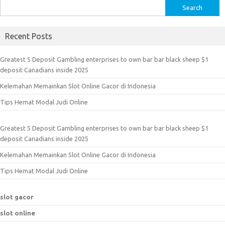
S
e
a
Recent Posts
r
c
Greatest 5 Deposit Gambling enterprises to own bar bar black sheep $1
h
deposit Canadians inside 2025
f
Kelemahan Memainkan Slot Online Gacor di Indonesia
o
r
Tips Hemat Modal Judi Online
:
Greatest 5 Deposit Gambling enterprises to own bar bar black sheep $1
deposit Canadians inside 2025
Kelemahan Memainkan Slot Online Gacor di Indonesia
Tips Hemat Modal Judi Online
slot gacor
slot online