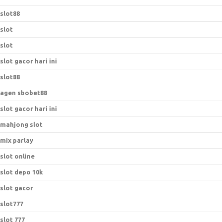
slot88
slot
slot
slot gacor hari ini
slot88
agen sbobet88
slot gacor hari ini
mahjong slot
mix parlay
slot online
slot depo 10k
slot gacor
slot777
slot 777