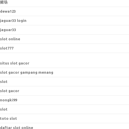
赌场
dewa123
jaguar33 login
jaguar33
slot online
slot777
situs slot gacor
slot gacor gampang menang
slot
slot gacor
nongki99
slot
toto slot
daftar slot online