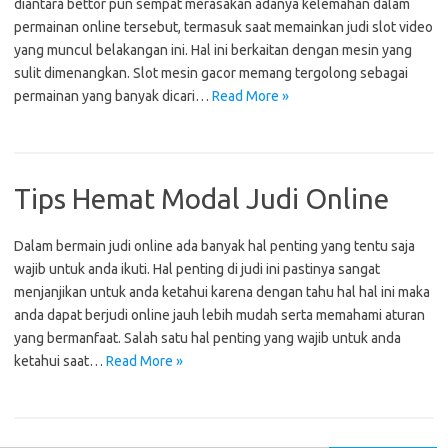
diantara bettor pun sempat merasakan adanya kelemahan dalam
permainan online tersebut, termasuk saat memainkan judi slot video
yang muncul belakangan ini. Hal ini berkaitan dengan mesin yang
sulit dimenangkan. Slot mesin gacor memang tergolong sebagai
permainan yang banyak dicari…
Read More »
Tips Hemat Modal Judi Online
Dalam bermain judi online ada banyak hal penting yang tentu saja
wajib untuk anda ikuti. Hal penting di judi ini pastinya sangat
menjanjikan untuk anda ketahui karena dengan tahu hal hal ini maka
anda dapat berjudi online jauh lebih mudah serta memahami aturan
yang bermanfaat. Salah satu hal penting yang wajib untuk anda
ketahui saat…
Read More »