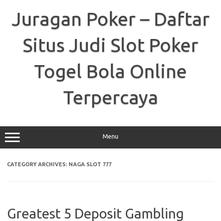
Skip
to
Juragan Poker – Daftar
content
Situs Judi Slot Poker
Togel Bola Online
Terpercaya
Menu
CATEGORY ARCHIVES:
NAGA SLOT 777
Greatest 5 Deposit Gambling