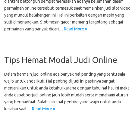
diantara bettor pun sempat merasakan adanya kelemahan dalam
permainan online tersebut, termasuk saat memainkan judi slot video
yang muncul belakangan ini. Hal ini berkaitan dengan mesin yang
sulit dimenangkan. Slot mesin gacor memang tergolong sebagai
permainan yang banyak dicari…
Read More »
Tips Hemat Modal Judi Online
Dalam bermain judi online ada banyak hal penting yang tentu saja
wajib untuk anda ikuti. Hal penting di judi ini pastinya sangat
menjanjikan untuk anda ketahui karena dengan tahu hal hal ini maka
anda dapat berjudi online jauh lebih mudah serta memahami aturan
yang bermanfaat. Salah satu hal penting yang wajib untuk anda
ketahui saat…
Read More »