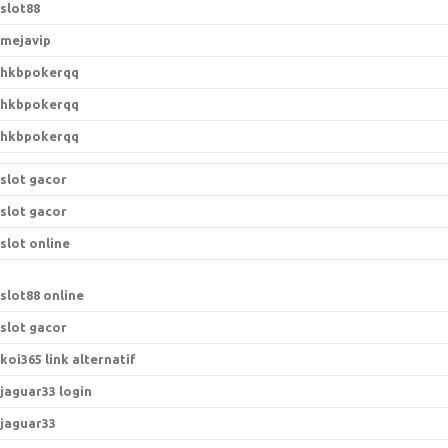
slot88
mejavip
hkbpokerqq
hkbpokerqq
hkbpokerqq
slot gacor
slot gacor
slot online
slot88 online
slot gacor
koi365 link alternatif
jaguar33 login
jaguar33