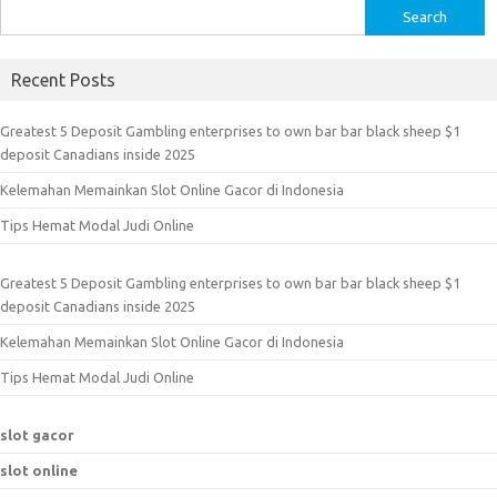
S
e
a
Recent Posts
r
c
Greatest 5 Deposit Gambling enterprises to own bar bar black sheep $1
h
deposit Canadians inside 2025
f
Kelemahan Memainkan Slot Online Gacor di Indonesia
o
r
Tips Hemat Modal Judi Online
:
Greatest 5 Deposit Gambling enterprises to own bar bar black sheep $1
deposit Canadians inside 2025
Kelemahan Memainkan Slot Online Gacor di Indonesia
Tips Hemat Modal Judi Online
slot gacor
slot online