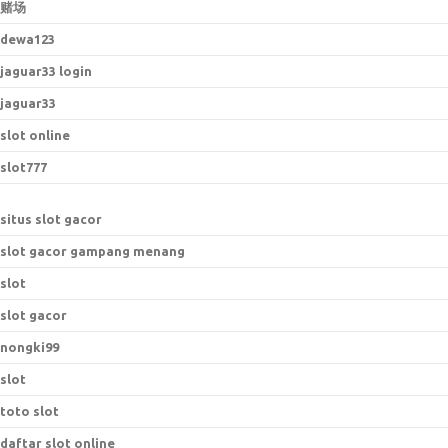
赌场
dewa123
jaguar33 login
jaguar33
slot online
slot777
situs slot gacor
slot gacor gampang menang
slot
slot gacor
nongki99
slot
toto slot
daftar slot online