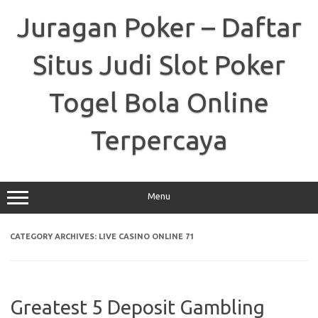
Skip
to
Juragan Poker – Daftar
content
Situs Judi Slot Poker
Togel Bola Online
Terpercaya
Menu
CATEGORY ARCHIVES:
LIVE CASINO ONLINE 71
Greatest 5 Deposit Gambling