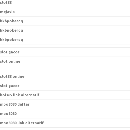
slot88
mejavip
hkbpokerqq
hkbpokerqq
hkbpokerqq
slot gacor
slot online
slot88 online
slot gacor
koi365 link alternatif
mpo8080 daftar
mpo8080
mpo8080 link alternatif