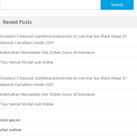
S
e
a
Recent Posts
r
c
Greatest 5 Deposit Gambling enterprises to own bar bar black sheep $1
h
deposit Canadians inside 2025
f
Kelemahan Memainkan Slot Online Gacor di Indonesia
o
r
Tips Hemat Modal Judi Online
:
Greatest 5 Deposit Gambling enterprises to own bar bar black sheep $1
deposit Canadians inside 2025
Kelemahan Memainkan Slot Online Gacor di Indonesia
Tips Hemat Modal Judi Online
slot gacor
slot online