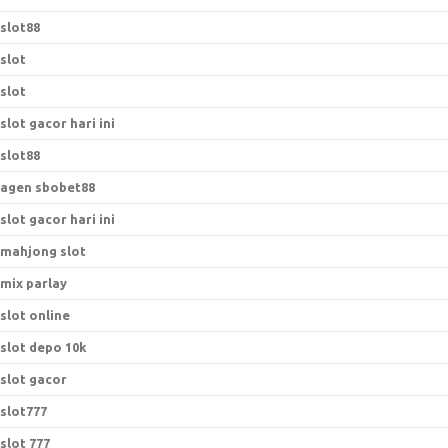
slot88
slot
slot
slot gacor hari ini
slot88
agen sbobet88
slot gacor hari ini
mahjong slot
mix parlay
slot online
slot depo 10k
slot gacor
slot777
slot 777