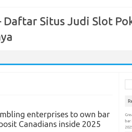
 Daftar Situs Judi Slot Po
aya
Sea
for:
R
mbling enterprises to own bar
Gre
bar
posit Canadians inside 2025
202