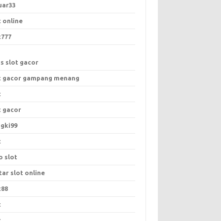
uar33
t online
t777
us slot gacor
t gacor gampang menang
t
t gacor
gki99
t
o slot
tar slot online
t88
t
t