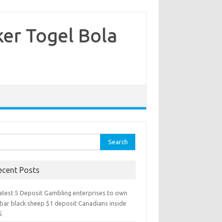
ker Togel Bola
rch
ecent Posts
atest 5 Deposit Gambling enterprises to own
 bar black sheep $1 deposit Canadians inside
5