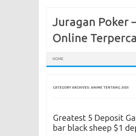
Skip
to
content
Juragan Poker –
Online Terperc
HOME
CATEGORY ARCHIVES:
ANIME TENTANG JUDI
Greatest 5 Deposit Ga
bar black sheep $1 de