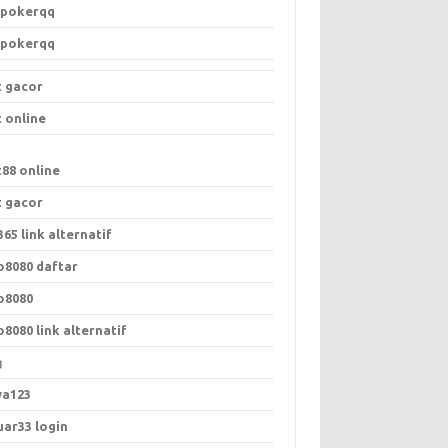
bpokerqq
bpokerqq
t gacor
t online
t88 online
t gacor
365 link alternatif
8080 daftar
o8080
8080 link alternatif
场
a123
uar33 login