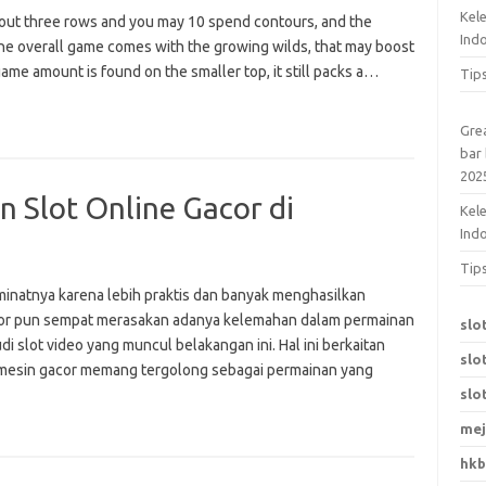
Kel
bout three rows and you may 10 spend contours, and the
Ind
The overall game comes with the growing wilds, that may boost
game amount is found on the smaller top, it still packs a…
Tip
Gre
bar
202
Slot Online Gacor di
Kel
Ind
Tip
minatnya karena lebih praktis dan banyak menghasilkan
tor pun sempat merasakan adanya kelemahan dalam permainan
slo
i slot video yang muncul belakangan ini. Hal ini berkaitan
slo
 mesin gacor memang tergolong sebagai permainan yang
slo
mej
hk