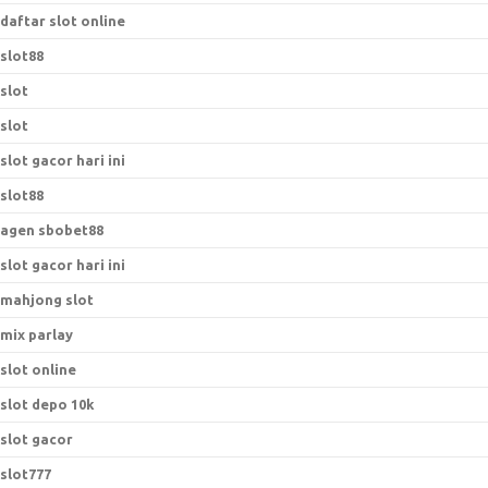
daftar slot online
slot88
slot
slot
slot gacor hari ini
slot88
agen sbobet88
slot gacor hari ini
mahjong slot
mix parlay
slot online
slot depo 10k
slot gacor
slot777