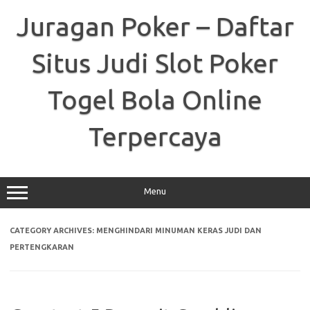
Skip
to
Juragan Poker – Daftar
content
Situs Judi Slot Poker
Togel Bola Online
Terpercaya
Menu
CATEGORY ARCHIVES:
MENGHINDARI MINUMAN KERAS JUDI DAN
PERTENGKARAN