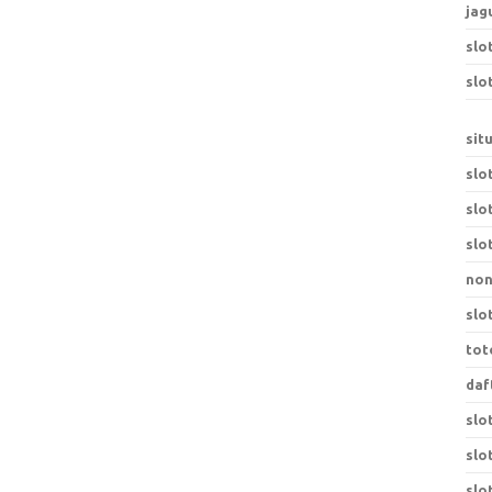
jag
slo
slo
sit
slo
slo
slo
non
slo
tot
daf
slo
slo
slo