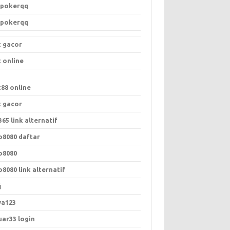
bpokerqq
bpokerqq
t gacor
t online
t88 online
t gacor
365 link alternatif
8080 daftar
o8080
8080 link alternatif
场
a123
uar33 login