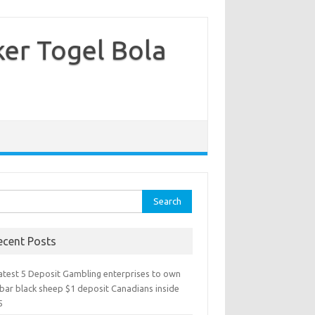
ker Togel Bola
rch
ecent Posts
atest 5 Deposit Gambling enterprises to own
 bar black sheep $1 deposit Canadians inside
5