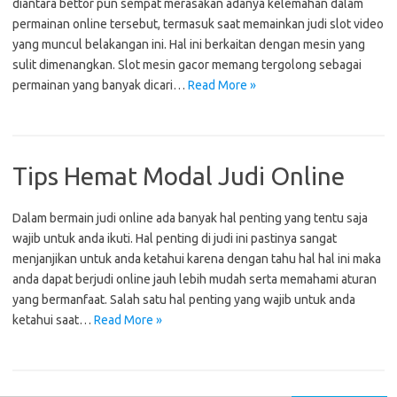
diantara bettor pun sempat merasakan adanya kelemahan dalam
permainan online tersebut, termasuk saat memainkan judi slot video
yang muncul belakangan ini. Hal ini berkaitan dengan mesin yang
sulit dimenangkan. Slot mesin gacor memang tergolong sebagai
permainan yang banyak dicari…
Read More »
Tips Hemat Modal Judi Online
Dalam bermain judi online ada banyak hal penting yang tentu saja
wajib untuk anda ikuti. Hal penting di judi ini pastinya sangat
menjanjikan untuk anda ketahui karena dengan tahu hal hal ini maka
anda dapat berjudi online jauh lebih mudah serta memahami aturan
yang bermanfaat. Salah satu hal penting yang wajib untuk anda
ketahui saat…
Read More »