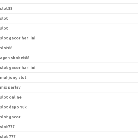
slot88
slot
slot
slot gacor hari ini
slot88
agen sbobet88
slot gacor hari ini
mahjong slot
mix parlay
slot online
slot depo 10k
slot gacor
slot777
slot 777