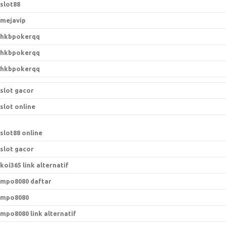
slot88
mejavip
hkbpokerqq
hkbpokerqq
hkbpokerqq
slot gacor
slot online
slot88 online
slot gacor
koi365 link alternatif
mpo8080 daftar
mpo8080
mpo8080 link alternatif