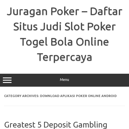
Skip
to
Juragan Poker – Daftar
content
Situs Judi Slot Poker
Togel Bola Online
Terpercaya
Menu
CATEGORY ARCHIVES:
DOWNLOAD APLIKASI POKER ONLINE ANDROID
Greatest 5 Deposit Gambling