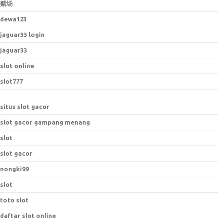
赌场
dewa123
jaguar33 login
jaguar33
slot online
slot777
situs slot gacor
slot gacor gampang menang
slot
slot gacor
nongki99
slot
toto slot
daftar slot online