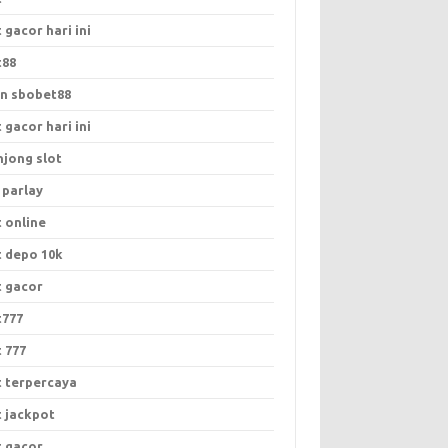
t gacor hari ini
t88
n sbobet88
t gacor hari ini
jong slot
 parlay
t online
t depo 10k
t gacor
t777
t 777
t terpercaya
t jackpot
t gacor