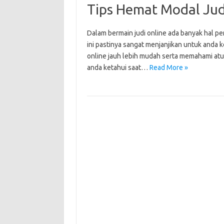
Tips Hemat Modal Jud
Dalam bermain judi online ada banyak hal pent
ini pastinya sangat menjanjikan untuk anda k
online jauh lebih mudah serta memahami atu
anda ketahui saat…
Read More »