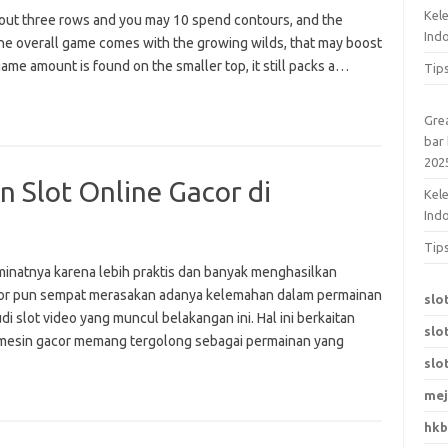
Kel
bout three rows and you may 10 spend contours, and the
Ind
The overall game comes with the growing wilds, that may boost
game amount is found on the smaller top, it still packs a…
Tip
Gre
bar
202
Slot Online Gacor di
Kel
Ind
Tip
minatnya karena lebih praktis dan banyak menghasilkan
tor pun sempat merasakan adanya kelemahan dalam permainan
slo
i slot video yang muncul belakangan ini. Hal ini berkaitan
slo
 mesin gacor memang tergolong sebagai permainan yang
slo
mej
hk