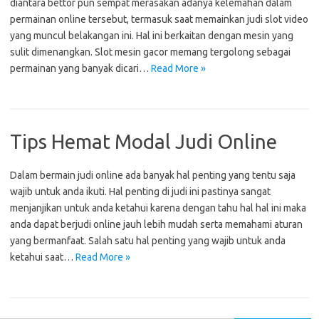
diantara bettor pun sempat merasakan adanya kelemahan dalam
permainan online tersebut, termasuk saat memainkan judi slot video
yang muncul belakangan ini. Hal ini berkaitan dengan mesin yang
sulit dimenangkan. Slot mesin gacor memang tergolong sebagai
permainan yang banyak dicari…
Read More »
Tips Hemat Modal Judi Online
Dalam bermain judi online ada banyak hal penting yang tentu saja
wajib untuk anda ikuti. Hal penting di judi ini pastinya sangat
menjanjikan untuk anda ketahui karena dengan tahu hal hal ini maka
anda dapat berjudi online jauh lebih mudah serta memahami aturan
yang bermanfaat. Salah satu hal penting yang wajib untuk anda
ketahui saat…
Read More »