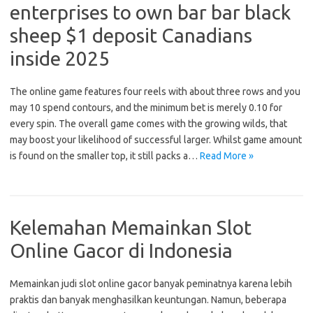
enterprises to own bar bar black
sheep $1 deposit Canadians
inside 2025
The online game features four reels with about three rows and you
may 10 spend contours, and the minimum bet is merely 0.10 for
every spin. The overall game comes with the growing wilds, that
may boost your likelihood of successful larger. Whilst game amount
is found on the smaller top, it still packs a…
Read More »
Kelemahan Memainkan Slot
Online Gacor di Indonesia
Memainkan judi slot online gacor banyak peminatnya karena lebih
praktis dan banyak menghasilkan keuntungan. Namun, beberapa