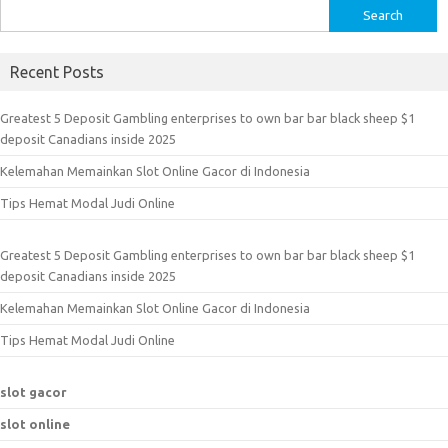
S
e
a
Recent Posts
r
c
Greatest 5 Deposit Gambling enterprises to own bar bar black sheep $1
h
deposit Canadians inside 2025
f
Kelemahan Memainkan Slot Online Gacor di Indonesia
o
r
Tips Hemat Modal Judi Online
:
Greatest 5 Deposit Gambling enterprises to own bar bar black sheep $1
deposit Canadians inside 2025
Kelemahan Memainkan Slot Online Gacor di Indonesia
Tips Hemat Modal Judi Online
slot gacor
slot online