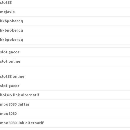
slot88
mejavip
hkbpokerqq
hkbpokerqq
hkbpokerqq
slot gacor
slot online
slot88 online
slot gacor
koi365 link alternatif
mpo8080 daftar
mpo8080
mpo8080 link alternatif