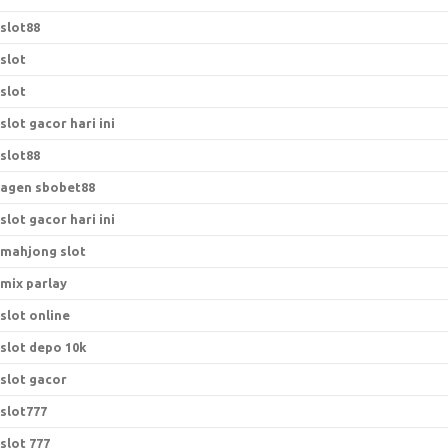
slot88
slot
slot
slot gacor hari ini
slot88
agen sbobet88
slot gacor hari ini
mahjong slot
mix parlay
slot online
slot depo 10k
slot gacor
slot777
slot 777