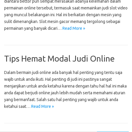
diantara bettor pun sempat merasakan adanya kelemahan dalam
permainan online tersebut, termasuk saat memainkan judi slot video
yang muncul belakangan ini. Hal ini berkaitan dengan mesin yang
sulit dimenangkan. Slot mesin gacor memang tergolong sebagai
permainan yang banyak dicari…
Read More »
Tips Hemat Modal Judi Online
Dalam bermain judi online ada banyak hal penting yang tentu saja
wajib untuk anda ikuti. Hal penting di judi ini pastinya sangat
menjanjikan untuk anda ketahui karena dengan tahu hal hal ini maka
anda dapat berjudi online jauh lebih mudah serta memahami aturan
yang bermanfaat. Salah satu hal penting yang wajib untuk anda
ketahui saat…
Read More »