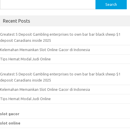
S
e
a
Recent Posts
r
c
Greatest 5 Deposit Gambling enterprises to own bar bar black sheep $1
h
deposit Canadians inside 2025
f
Kelemahan Memainkan Slot Online Gacor di Indonesia
o
r
Tips Hemat Modal Judi Online
:
Greatest 5 Deposit Gambling enterprises to own bar bar black sheep $1
deposit Canadians inside 2025
Kelemahan Memainkan Slot Online Gacor di Indonesia
Tips Hemat Modal Judi Online
slot gacor
slot online