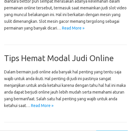
diantara bettor pun sempat merasakan adanya kelemahan dalam
permainan online tersebut, termasuk saat memainkan judi slot video
yang muncul belakangan ini. Hal ini berkaitan dengan mesin yang
sulit dimenangkan. Slot mesin gacor memang tergolong sebagai
permainan yang banyak dicari…
Read More »
Tips Hemat Modal Judi Online
Dalam bermain judi online ada banyak hal penting yang tentu saja
wajib untuk anda ikuti. Hal penting di judi ini pastinya sangat
menjanjikan untuk anda ketahui karena dengan tahu hal hal ini maka
anda dapat berjudi online jauh lebih mudah serta memahami aturan
yang bermanfaat. Salah satu hal penting yang wajib untuk anda
ketahui saat…
Read More »