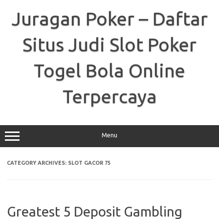
Skip
to
Juragan Poker – Daftar
content
Situs Judi Slot Poker
Togel Bola Online
Terpercaya
Menu
CATEGORY ARCHIVES:
SLOT GACOR 75
Greatest 5 Deposit Gambling