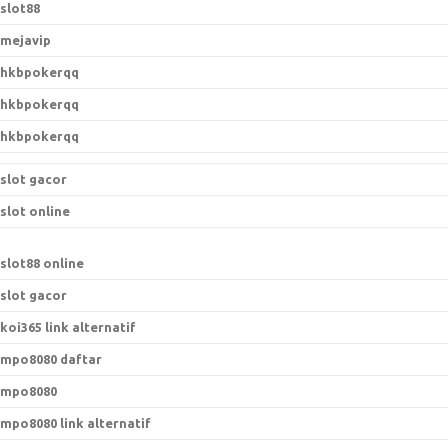
slot88
mejavip
hkbpokerqq
hkbpokerqq
hkbpokerqq
slot gacor
slot online
slot88 online
slot gacor
koi365 link alternatif
mpo8080 daftar
mpo8080
mpo8080 link alternatif