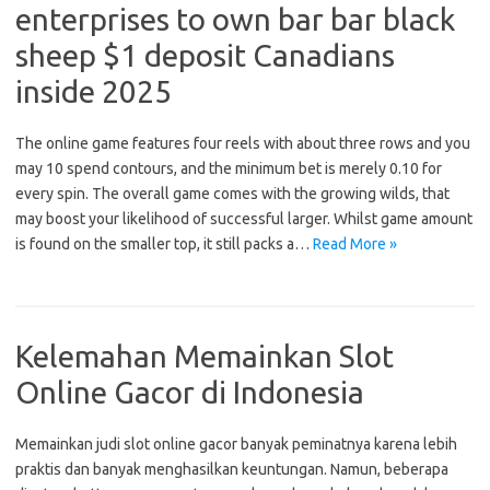
enterprises to own bar bar black
sheep $1 deposit Canadians
inside 2025
The online game features four reels with about three rows and you
may 10 spend contours, and the minimum bet is merely 0.10 for
every spin. The overall game comes with the growing wilds, that
may boost your likelihood of successful larger. Whilst game amount
is found on the smaller top, it still packs a…
Read More »
Kelemahan Memainkan Slot
Online Gacor di Indonesia
Memainkan judi slot online gacor banyak peminatnya karena lebih
praktis dan banyak menghasilkan keuntungan. Namun, beberapa