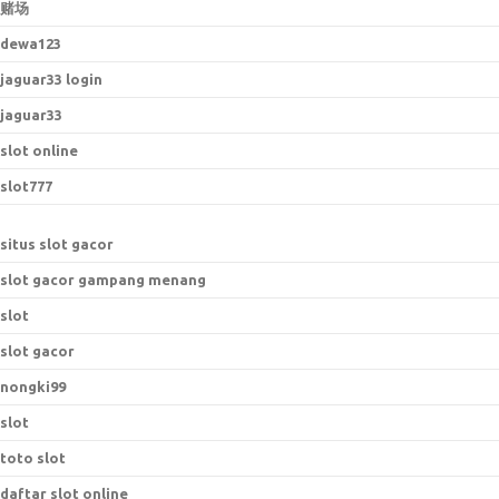
赌场
dewa123
jaguar33 login
jaguar33
slot online
slot777
situs slot gacor
slot gacor gampang menang
slot
slot gacor
nongki99
slot
toto slot
daftar slot online