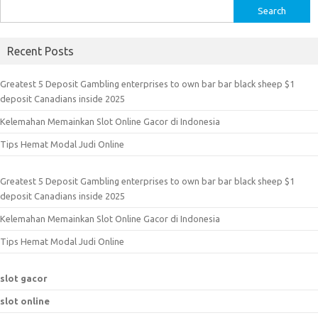
S
e
a
Recent Posts
r
c
Greatest 5 Deposit Gambling enterprises to own bar bar black sheep $1
h
deposit Canadians inside 2025
f
Kelemahan Memainkan Slot Online Gacor di Indonesia
o
r
Tips Hemat Modal Judi Online
:
Greatest 5 Deposit Gambling enterprises to own bar bar black sheep $1
deposit Canadians inside 2025
Kelemahan Memainkan Slot Online Gacor di Indonesia
Tips Hemat Modal Judi Online
slot gacor
slot online