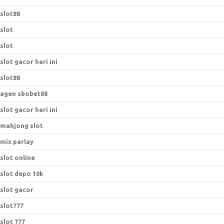
slot88
slot
slot
slot gacor hari ini
slot88
agen sbobet88
slot gacor hari ini
mahjong slot
mix parlay
slot online
slot depo 10k
slot gacor
slot777
slot 777