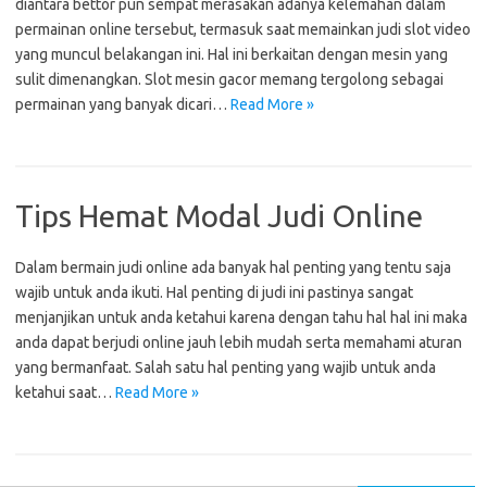
diantara bettor pun sempat merasakan adanya kelemahan dalam
permainan online tersebut, termasuk saat memainkan judi slot video
yang muncul belakangan ini. Hal ini berkaitan dengan mesin yang
sulit dimenangkan. Slot mesin gacor memang tergolong sebagai
permainan yang banyak dicari…
Read More »
Tips Hemat Modal Judi Online
Dalam bermain judi online ada banyak hal penting yang tentu saja
wajib untuk anda ikuti. Hal penting di judi ini pastinya sangat
menjanjikan untuk anda ketahui karena dengan tahu hal hal ini maka
anda dapat berjudi online jauh lebih mudah serta memahami aturan
yang bermanfaat. Salah satu hal penting yang wajib untuk anda
ketahui saat…
Read More »