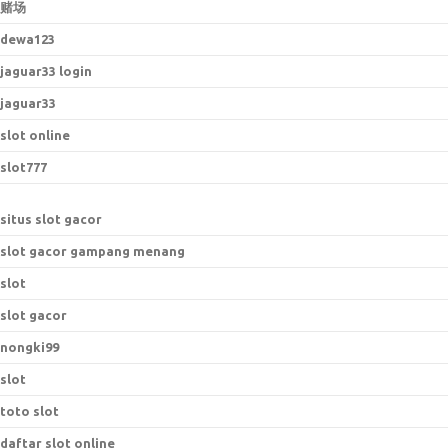
赌场
dewa123
jaguar33 login
jaguar33
slot online
slot777
situs slot gacor
slot gacor gampang menang
slot
slot gacor
nongki99
slot
toto slot
daftar slot online