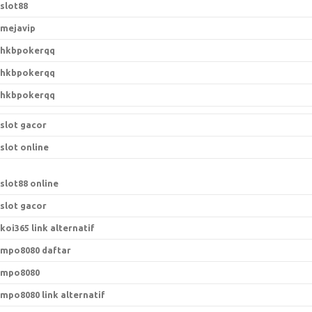
slot88
mejavip
hkbpokerqq
hkbpokerqq
hkbpokerqq
slot gacor
slot online
slot88 online
slot gacor
koi365 link alternatif
mpo8080 daftar
mpo8080
mpo8080 link alternatif