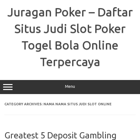
Skip
to
Juragan Poker – Daftar
content
Situs Judi Slot Poker
Togel Bola Online
Terpercaya
Menu
CATEGORY ARCHIVES:
NAMA NAMA SITUS JUDI SLOT ONLINE
Greatest 5 Deposit Gambling