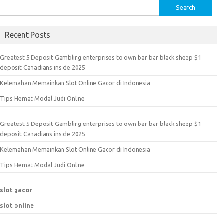
S
e
a
Recent Posts
r
c
Greatest 5 Deposit Gambling enterprises to own bar bar black sheep $1
h
deposit Canadians inside 2025
f
Kelemahan Memainkan Slot Online Gacor di Indonesia
o
r
Tips Hemat Modal Judi Online
:
Greatest 5 Deposit Gambling enterprises to own bar bar black sheep $1
deposit Canadians inside 2025
Kelemahan Memainkan Slot Online Gacor di Indonesia
Tips Hemat Modal Judi Online
slot gacor
slot online