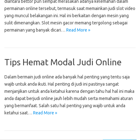
diantara bettor pun sempat merasakan adanya kelemahan dalam
permainan online tersebut, termasuk saat memainkan judi slot video
yang muncul belakangan ini. Hal ini berkaitan dengan mesin yang
sulit dimenangkan. Slot mesin gacor memang tergolong sebagai
permainan yang banyak dicari…
Read More »
Tips Hemat Modal Judi Online
Dalam bermain judi online ada banyak hal penting yang tentu saja
wajib untuk anda ikuti. Hal penting di judi ini pastinya sangat
menjanjikan untuk anda ketahui karena dengan tahu hal hal ini maka
anda dapat berjudi online jauh lebih mudah serta memahami aturan
yang bermanfaat. Salah satu hal penting yang wajib untuk anda
ketahui saat…
Read More »