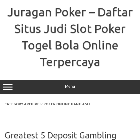
Skip
to
Juragan Poker – Daftar
content
Situs Judi Slot Poker
Togel Bola Online
Terpercaya
Menu
CATEGORY ARCHIVES:
POKER ONLINE UANG ASLI
Greatest 5 Deposit Gambling