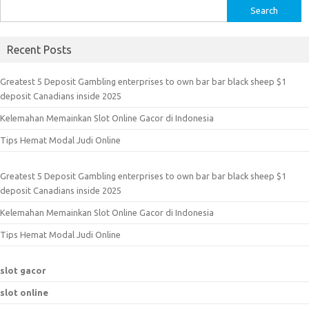
S
e
a
Recent Posts
r
c
Greatest 5 Deposit Gambling enterprises to own bar bar black sheep $1
h
deposit Canadians inside 2025
f
Kelemahan Memainkan Slot Online Gacor di Indonesia
o
r
Tips Hemat Modal Judi Online
:
Greatest 5 Deposit Gambling enterprises to own bar bar black sheep $1
deposit Canadians inside 2025
Kelemahan Memainkan Slot Online Gacor di Indonesia
Tips Hemat Modal Judi Online
slot gacor
slot online