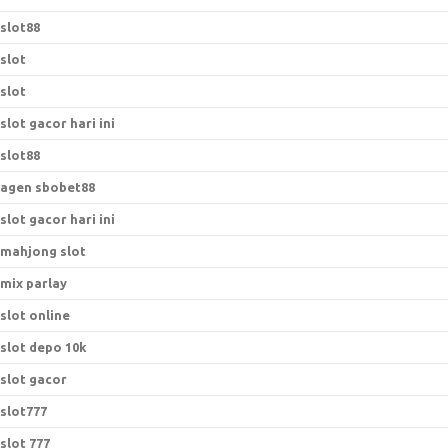
slot88
slot
slot
slot gacor hari ini
slot88
agen sbobet88
slot gacor hari ini
mahjong slot
mix parlay
slot online
slot depo 10k
slot gacor
slot777
slot 777