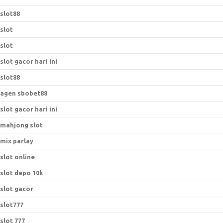
slot88
slot
slot
slot gacor hari ini
slot88
agen sbobet88
slot gacor hari ini
mahjong slot
mix parlay
slot online
slot depo 10k
slot gacor
slot777
slot 777