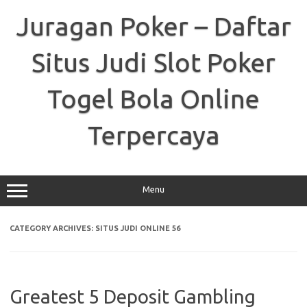
Skip
to
Juragan Poker – Daftar
content
Situs Judi Slot Poker
Togel Bola Online
Terpercaya
Menu
CATEGORY ARCHIVES:
SITUS JUDI ONLINE 56
Greatest 5 Deposit Gambling