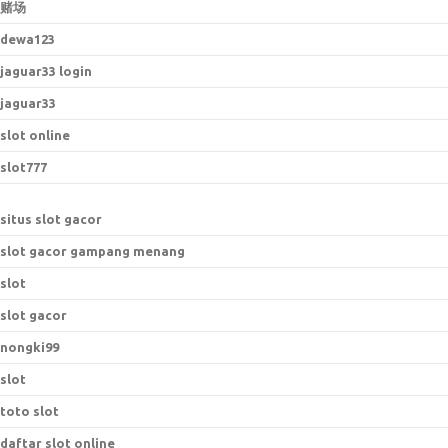
赌场
dewa123
jaguar33 login
jaguar33
slot online
slot777
situs slot gacor
slot gacor gampang menang
slot
slot gacor
nongki99
slot
toto slot
daftar slot online