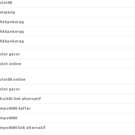
slot88
mejavip
hkbpokerqq
hkbpokerqq
hkbpokerqq
slot gacor
slot online
slot88 online
slot gacor
koi365 link alternatif
mpo8080 daftar
mpo8080
mpo8080 link alternatif