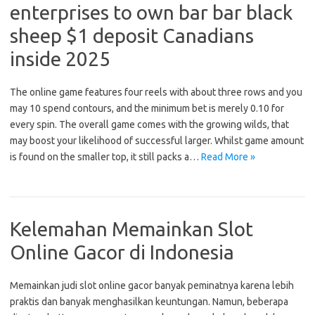
enterprises to own bar bar black
sheep $1 deposit Canadians
inside 2025
The online game features four reels with about three rows and you
may 10 spend contours, and the minimum bet is merely 0.10 for
every spin. The overall game comes with the growing wilds, that
may boost your likelihood of successful larger. Whilst game amount
is found on the smaller top, it still packs a…
Read More »
Kelemahan Memainkan Slot
Online Gacor di Indonesia
Memainkan judi slot online gacor banyak peminatnya karena lebih
praktis dan banyak menghasilkan keuntungan. Namun, beberapa