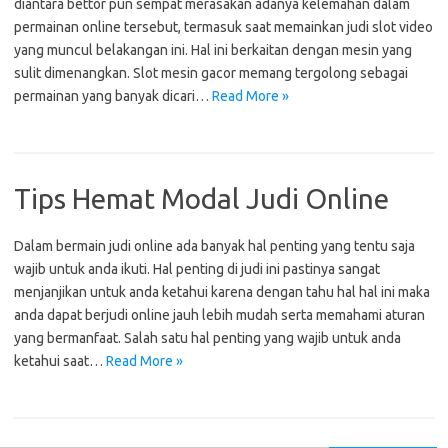
diantara bettor pun sempat merasakan adanya kelemahan dalam
permainan online tersebut, termasuk saat memainkan judi slot video
yang muncul belakangan ini. Hal ini berkaitan dengan mesin yang
sulit dimenangkan. Slot mesin gacor memang tergolong sebagai
permainan yang banyak dicari…
Read More »
Tips Hemat Modal Judi Online
Dalam bermain judi online ada banyak hal penting yang tentu saja
wajib untuk anda ikuti. Hal penting di judi ini pastinya sangat
menjanjikan untuk anda ketahui karena dengan tahu hal hal ini maka
anda dapat berjudi online jauh lebih mudah serta memahami aturan
yang bermanfaat. Salah satu hal penting yang wajib untuk anda
ketahui saat…
Read More »