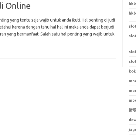
i Online
hk
hk
ing yang tentu saja wajib untuk anda ikuti. Hal penting di judi
slo
etahui karena dengan tahu hal hal ini maka anda dapat berjudi
ran yang bermanfaat. Salah satu hal penting yang wajib untuk
slo
slo
slo
koi
mpo
mp
mpo
赌
dew
jag