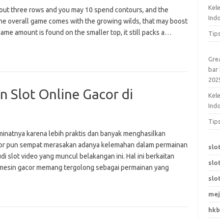
Kel
bout three rows and you may 10 spend contours, and the
Ind
The overall game comes with the growing wilds, that may boost
game amount is found on the smaller top, it still packs a…
Tip
Gre
bar
202
Slot Online Gacor di
Kel
Ind
Tip
minatnya karena lebih praktis dan banyak menghasilkan
tor pun sempat merasakan adanya kelemahan dalam permainan
slo
i slot video yang muncul belakangan ini. Hal ini berkaitan
slo
 mesin gacor memang tergolong sebagai permainan yang
slo
mej
hk