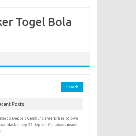
ker Togel Bola
rch
ecent Posts
atest 5 Deposit Gambling enterprises to own
 bar black sheep $1 deposit Canadians inside
5