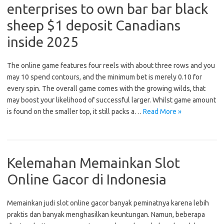
enterprises to own bar bar black
sheep $1 deposit Canadians
inside 2025
The online game features four reels with about three rows and you
may 10 spend contours, and the minimum bet is merely 0.10 for
every spin. The overall game comes with the growing wilds, that
may boost your likelihood of successful larger. Whilst game amount
is found on the smaller top, it still packs a…
Read More »
Kelemahan Memainkan Slot
Online Gacor di Indonesia
Memainkan judi slot online gacor banyak peminatnya karena lebih
praktis dan banyak menghasilkan keuntungan. Namun, beberapa