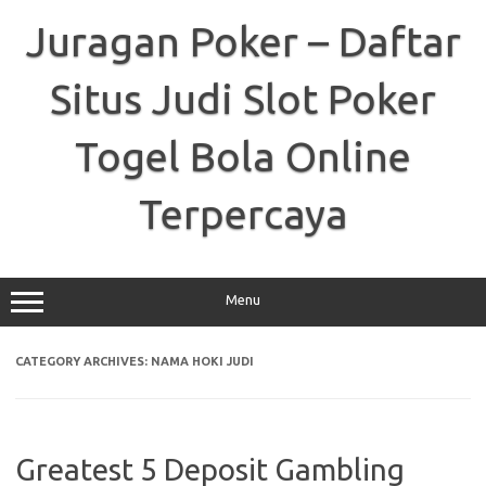
Skip
to
Juragan Poker – Daftar
content
Situs Judi Slot Poker
Togel Bola Online
Terpercaya
Menu
CATEGORY ARCHIVES:
NAMA HOKI JUDI
Greatest 5 Deposit Gambling