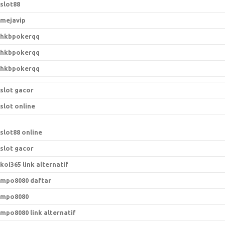
slot88
mejavip
hkbpokerqq
hkbpokerqq
hkbpokerqq
slot gacor
slot online
slot88 online
slot gacor
koi365 link alternatif
mpo8080 daftar
mpo8080
mpo8080 link alternatif