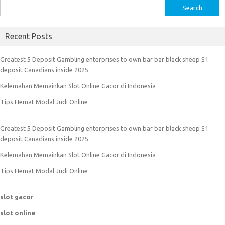
S
e
a
Recent Posts
r
c
Greatest 5 Deposit Gambling enterprises to own bar bar black sheep $1
h
deposit Canadians inside 2025
f
Kelemahan Memainkan Slot Online Gacor di Indonesia
o
r
Tips Hemat Modal Judi Online
:
Greatest 5 Deposit Gambling enterprises to own bar bar black sheep $1
deposit Canadians inside 2025
Kelemahan Memainkan Slot Online Gacor di Indonesia
Tips Hemat Modal Judi Online
slot gacor
slot online