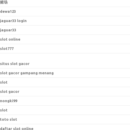
赌场
dewa123
jaguar33 login
jaguar33
slot online
slot777
situs slot gacor
slot gacor gampang menang
slot
slot gacor
nongki99
slot
toto slot
daftar slot online