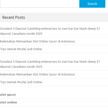
S
e
a
Recent Posts
r
c
Greatest 5 Deposit Gambling enterprises to own bar bar black sheep $1
h
deposit Canadians inside 2025
f
Kelemahan Memainkan Slot Online Gacor di Indonesia
o
r
Tips Hemat Modal Judi Online
:
Greatest 5 Deposit Gambling enterprises to own bar bar black sheep $1
deposit Canadians inside 2025
Kelemahan Memainkan Slot Online Gacor di Indonesia
Tips Hemat Modal Judi Online
slot gacor
slot online