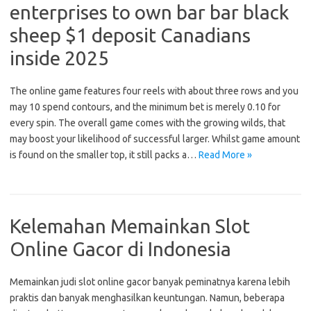
enterprises to own bar bar black
sheep $1 deposit Canadians
inside 2025
The online game features four reels with about three rows and you
may 10 spend contours, and the minimum bet is merely 0.10 for
every spin. The overall game comes with the growing wilds, that
may boost your likelihood of successful larger. Whilst game amount
is found on the smaller top, it still packs a…
Read More »
Kelemahan Memainkan Slot
Online Gacor di Indonesia
Memainkan judi slot online gacor banyak peminatnya karena lebih
praktis dan banyak menghasilkan keuntungan. Namun, beberapa