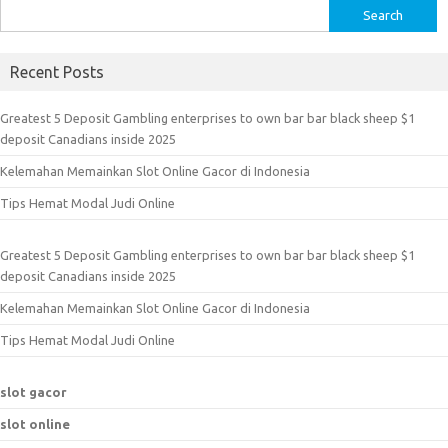
S
e
a
Recent Posts
r
c
Greatest 5 Deposit Gambling enterprises to own bar bar black sheep $1
h
deposit Canadians inside 2025
f
Kelemahan Memainkan Slot Online Gacor di Indonesia
o
r
Tips Hemat Modal Judi Online
:
Greatest 5 Deposit Gambling enterprises to own bar bar black sheep $1
deposit Canadians inside 2025
Kelemahan Memainkan Slot Online Gacor di Indonesia
Tips Hemat Modal Judi Online
slot gacor
slot online