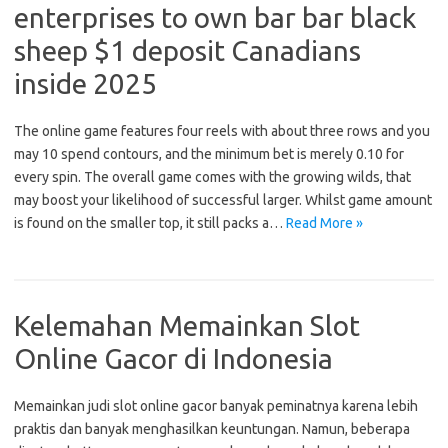
enterprises to own bar bar black
sheep $1 deposit Canadians
inside 2025
The online game features four reels with about three rows and you
may 10 spend contours, and the minimum bet is merely 0.10 for
every spin. The overall game comes with the growing wilds, that
may boost your likelihood of successful larger. Whilst game amount
is found on the smaller top, it still packs a…
Read More »
Kelemahan Memainkan Slot
Online Gacor di Indonesia
Memainkan judi slot online gacor banyak peminatnya karena lebih
praktis dan banyak menghasilkan keuntungan. Namun, beberapa