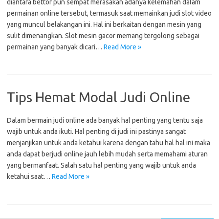
diantara bettor pun sempat merasakan adanya kelemahan dalam
permainan online tersebut, termasuk saat memainkan judi slot video
yang muncul belakangan ini. Hal ini berkaitan dengan mesin yang
sulit dimenangkan. Slot mesin gacor memang tergolong sebagai
permainan yang banyak dicari…
Read More »
Tips Hemat Modal Judi Online
Dalam bermain judi online ada banyak hal penting yang tentu saja
wajib untuk anda ikuti. Hal penting di judi ini pastinya sangat
menjanjikan untuk anda ketahui karena dengan tahu hal hal ini maka
anda dapat berjudi online jauh lebih mudah serta memahami aturan
yang bermanfaat. Salah satu hal penting yang wajib untuk anda
ketahui saat…
Read More »