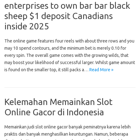
enterprises to own bar bar black
sheep $1 deposit Canadians
inside 2025
The online game features four reels with about three rows and you
may 10 spend contours, and the minimum bet is merely 0.10 for
every spin. The overall game comes with the growing wilds, that
may boost your likelihood of successful larger. Whilst game amount
is found on the smaller top, it still packs a…
Read More »
Kelemahan Memainkan Slot
Online Gacor di Indonesia
Memainkan judi slot online gacor banyak peminatnya karena lebih
praktis dan banyak menghasilkan keuntungan. Namun, beberapa