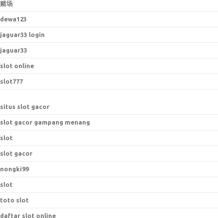
赌场
dewa123
jaguar33 login
jaguar33
slot online
slot777
situs slot gacor
slot gacor gampang menang
slot
slot gacor
nongki99
slot
toto slot
daftar slot online