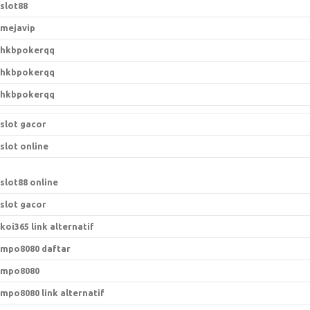
slot88
mejavip
hkbpokerqq
hkbpokerqq
hkbpokerqq
slot gacor
slot online
slot88 online
slot gacor
koi365 link alternatif
mpo8080 daftar
mpo8080
mpo8080 link alternatif