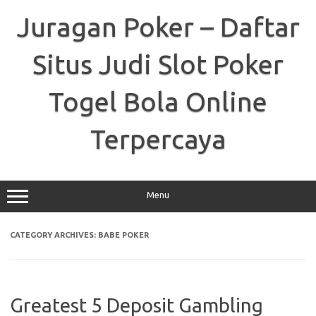
Skip
to
Juragan Poker – Daftar
content
Situs Judi Slot Poker
Togel Bola Online
Terpercaya
Menu
CATEGORY ARCHIVES:
BABE POKER
Greatest 5 Deposit Gambling