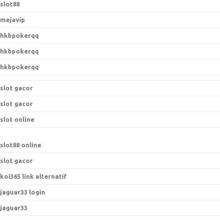
slot88
mejavip
hkbpokerqq
hkbpokerqq
hkbpokerqq
slot gacor
slot gacor
slot online
slot88 online
slot gacor
koi365 link alternatif
jaguar33 login
jaguar33