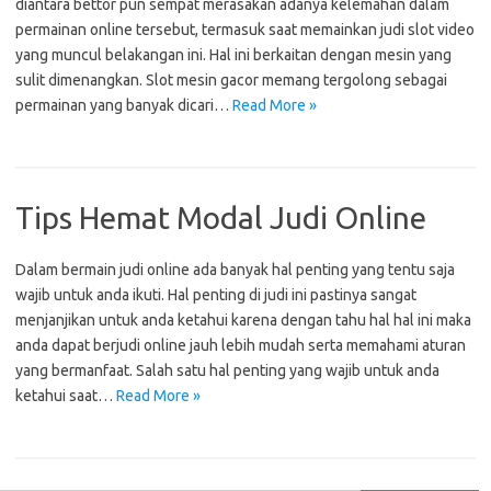
diantara bettor pun sempat merasakan adanya kelemahan dalam
permainan online tersebut, termasuk saat memainkan judi slot video
yang muncul belakangan ini. Hal ini berkaitan dengan mesin yang
sulit dimenangkan. Slot mesin gacor memang tergolong sebagai
permainan yang banyak dicari…
Read More »
Tips Hemat Modal Judi Online
Dalam bermain judi online ada banyak hal penting yang tentu saja
wajib untuk anda ikuti. Hal penting di judi ini pastinya sangat
menjanjikan untuk anda ketahui karena dengan tahu hal hal ini maka
anda dapat berjudi online jauh lebih mudah serta memahami aturan
yang bermanfaat. Salah satu hal penting yang wajib untuk anda
ketahui saat…
Read More »