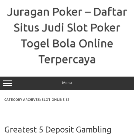
Skip
to
Juragan Poker – Daftar
content
Situs Judi Slot Poker
Togel Bola Online
Terpercaya
Menu
CATEGORY ARCHIVES:
SLOT ONLINE 12
Greatest 5 Deposit Gambling