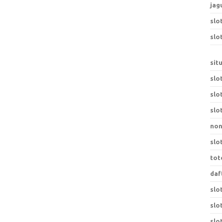
jag
slo
slo
sit
slo
slo
slo
non
slo
tot
daf
slo
slo
slo