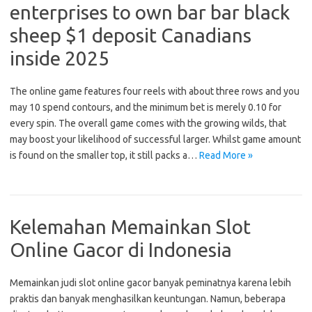
enterprises to own bar bar black
sheep $1 deposit Canadians
inside 2025
The online game features four reels with about three rows and you
may 10 spend contours, and the minimum bet is merely 0.10 for
every spin. The overall game comes with the growing wilds, that
may boost your likelihood of successful larger. Whilst game amount
is found on the smaller top, it still packs a…
Read More »
Kelemahan Memainkan Slot
Online Gacor di Indonesia
Memainkan judi slot online gacor banyak peminatnya karena lebih
praktis dan banyak menghasilkan keuntungan. Namun, beberapa