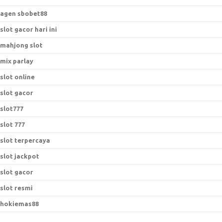
agen sbobet88
slot gacor hari ini
mahjong slot
mix parlay
slot online
slot gacor
slot777
slot 777
slot terpercaya
slot jackpot
slot gacor
slot resmi
hokiemas88