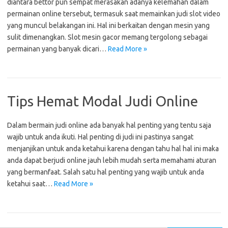
diantara bettor pun sempat merasakan adanya kelemahan dalam
permainan online tersebut, termasuk saat memainkan judi slot video
yang muncul belakangan ini. Hal ini berkaitan dengan mesin yang
sulit dimenangkan. Slot mesin gacor memang tergolong sebagai
permainan yang banyak dicari…
Read More »
Tips Hemat Modal Judi Online
Dalam bermain judi online ada banyak hal penting yang tentu saja
wajib untuk anda ikuti. Hal penting di judi ini pastinya sangat
menjanjikan untuk anda ketahui karena dengan tahu hal hal ini maka
anda dapat berjudi online jauh lebih mudah serta memahami aturan
yang bermanfaat. Salah satu hal penting yang wajib untuk anda
ketahui saat…
Read More »