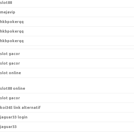
slot88
mejavip
hkbpokerqq
hkbpokerqq
hkbpokerqq
slot gacor
slot gacor
slot online
slot88 online
slot gacor
koi365 link alternatif
jaguar33 login
jaguar33