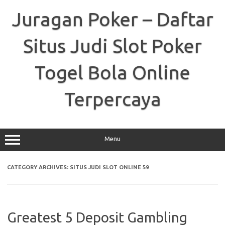
Skip
to
Juragan Poker – Daftar
content
Situs Judi Slot Poker
Togel Bola Online
Terpercaya
Menu
CATEGORY ARCHIVES:
SITUS JUDI SLOT ONLINE 59
Greatest 5 Deposit Gambling