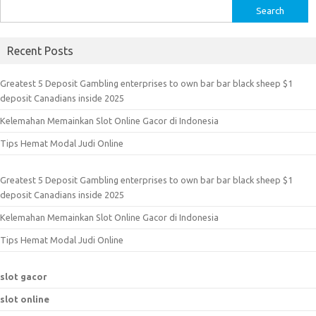
S
e
a
Recent Posts
r
c
Greatest 5 Deposit Gambling enterprises to own bar bar black sheep $1
h
deposit Canadians inside 2025
f
Kelemahan Memainkan Slot Online Gacor di Indonesia
o
r
Tips Hemat Modal Judi Online
:
Greatest 5 Deposit Gambling enterprises to own bar bar black sheep $1
deposit Canadians inside 2025
Kelemahan Memainkan Slot Online Gacor di Indonesia
Tips Hemat Modal Judi Online
slot gacor
slot online