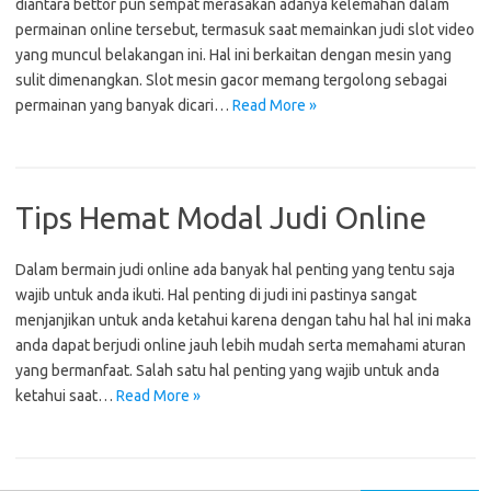
diantara bettor pun sempat merasakan adanya kelemahan dalam
permainan online tersebut, termasuk saat memainkan judi slot video
yang muncul belakangan ini. Hal ini berkaitan dengan mesin yang
sulit dimenangkan. Slot mesin gacor memang tergolong sebagai
permainan yang banyak dicari…
Read More »
Tips Hemat Modal Judi Online
Dalam bermain judi online ada banyak hal penting yang tentu saja
wajib untuk anda ikuti. Hal penting di judi ini pastinya sangat
menjanjikan untuk anda ketahui karena dengan tahu hal hal ini maka
anda dapat berjudi online jauh lebih mudah serta memahami aturan
yang bermanfaat. Salah satu hal penting yang wajib untuk anda
ketahui saat…
Read More »