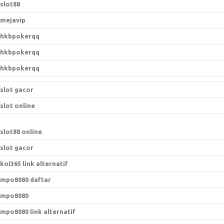
slot88
mejavip
hkbpokerqq
hkbpokerqq
hkbpokerqq
slot gacor
slot online
slot88 online
slot gacor
koi365 link alternatif
mpo8080 daftar
mpo8080
mpo8080 link alternatif