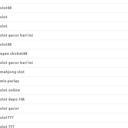
slot88
slot
slot
slot gacor hari ini
slot88
agen sbobet88
slot gacor hari ini
mahjong slot
mix parlay
slot online
slot depo 10k
slot gacor
slot777
slot 777