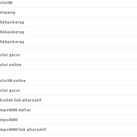
slot88
mejavip
hkbpokerqq
hkbpokerqq
hkbpokerqq
slot gacor
slot online
slot88 online
slot gacor
koi365 link alternatif
mpo8080 daftar
mpo8080
mpo8080 link alternatif