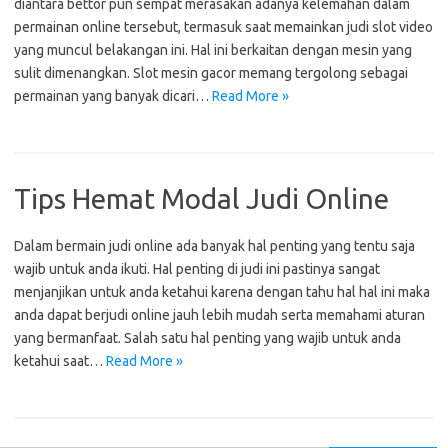
diantara bettor pun sempat merasakan adanya kelemahan dalam
permainan online tersebut, termasuk saat memainkan judi slot video
yang muncul belakangan ini. Hal ini berkaitan dengan mesin yang
sulit dimenangkan. Slot mesin gacor memang tergolong sebagai
permainan yang banyak dicari…
Read More »
Tips Hemat Modal Judi Online
Dalam bermain judi online ada banyak hal penting yang tentu saja
wajib untuk anda ikuti. Hal penting di judi ini pastinya sangat
menjanjikan untuk anda ketahui karena dengan tahu hal hal ini maka
anda dapat berjudi online jauh lebih mudah serta memahami aturan
yang bermanfaat. Salah satu hal penting yang wajib untuk anda
ketahui saat…
Read More »