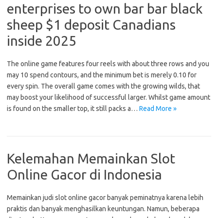
enterprises to own bar bar black
sheep $1 deposit Canadians
inside 2025
The online game features four reels with about three rows and you
may 10 spend contours, and the minimum bet is merely 0.10 for
every spin. The overall game comes with the growing wilds, that
may boost your likelihood of successful larger. Whilst game amount
is found on the smaller top, it still packs a…
Read More »
Kelemahan Memainkan Slot
Online Gacor di Indonesia
Memainkan judi slot online gacor banyak peminatnya karena lebih
praktis dan banyak menghasilkan keuntungan. Namun, beberapa