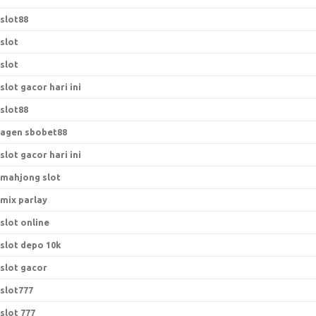
slot88
slot
slot
slot gacor hari ini
slot88
agen sbobet88
slot gacor hari ini
mahjong slot
mix parlay
slot online
slot depo 10k
slot gacor
slot777
slot 777