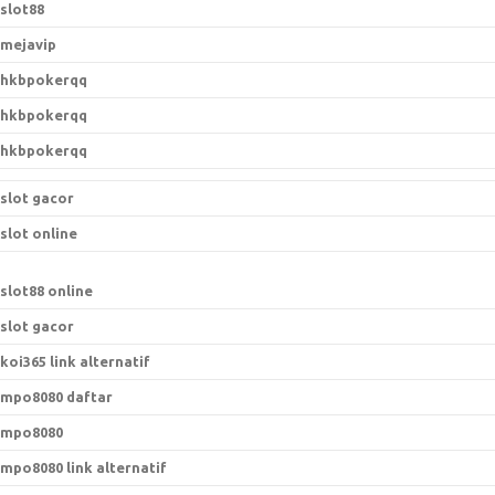
slot88
mejavip
hkbpokerqq
hkbpokerqq
hkbpokerqq
slot gacor
slot online
slot88 online
slot gacor
koi365 link alternatif
mpo8080 daftar
mpo8080
mpo8080 link alternatif