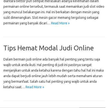
diantara bettor pun sempat merasakan adanya kelemahan dalam
permainan online tersebut, termasuk saat memainkan judi slot video
yang muncul belakangan ini. Hal ini berkaitan dengan mesin yang
sulit dimenangkan. Slot mesin gacor memang tergolong sebagai
permainan yang banyak dicari…
Read More »
Tips Hemat Modal Judi Online
Dalam bermain judi online ada banyak hal penting yang tentu saja
wajib untuk anda ikuti. Hal penting di judi ini pastinya sangat
menjanjikan untuk anda ketahui karena dengan tahu hal hal ini maka
anda dapat berjudi online jauh lebih mudah serta memahami aturan
yang bermanfaat. Salah satu hal penting yang wajib untuk anda
ketahui saat…
Read More »