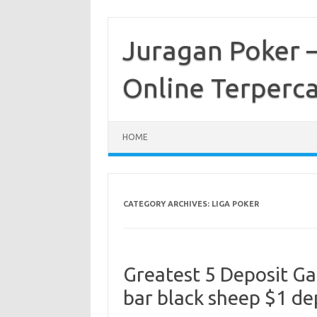
Skip
to
content
Juragan Poker –
Online Terperc
HOME
CATEGORY ARCHIVES:
LIGA POKER
Greatest 5 Deposit Ga
bar black sheep $1 de