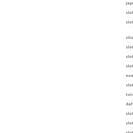
jag
slo
slo
sit
slo
slo
slo
non
slo
tot
daf
slo
slo
slo