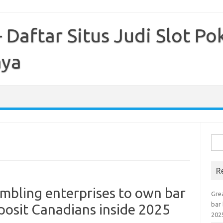
 Daftar Situs Judi Slot Po
aya
Sea
for:
R
mbling enterprises to own bar
Gre
bar
posit Canadians inside 2025
202