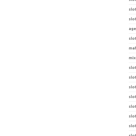
slo
slo
age
slo
mah
mix
slo
slo
slo
slo
slo
slo
slo
slo