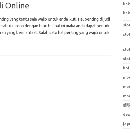
i Online
hk
hk
ing yang tentu saja wajib untuk anda ikuti. Hal penting di judi
slo
etahui karena dengan tahu hal hal ini maka anda dapat berjudi
ran yang bermanfaat. Salah satu hal penting yang wajib untuk
slo
slo
slo
koi
mpo
mp
mpo
赌
dew
jag