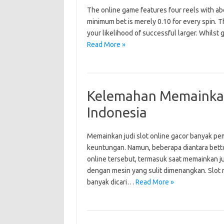
The online game features four reels with a
minimum bet is merely 0.10 for every spin. 
your likelihood of successful larger. Whilst 
Read More »
Kelemahan Memainkan 
Indonesia
Memainkan judi slot online gacor banyak pe
keuntungan. Namun, beberapa diantara bet
online tersebut, termasuk saat memainkan jud
dengan mesin yang sulit dimenangkan. Slot
banyak dicari…
Read More »