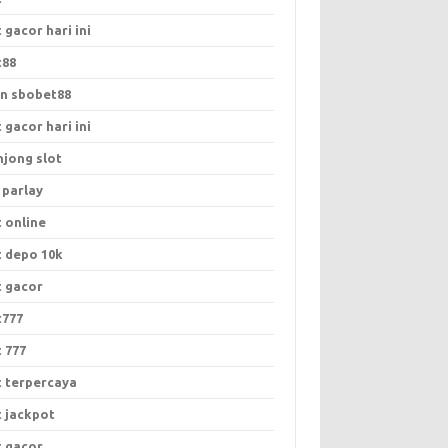
t gacor hari ini
t88
n sbobet88
t gacor hari ini
jong slot
 parlay
t online
t depo 10k
t gacor
t777
t 777
t terpercaya
t jackpot
t gacor