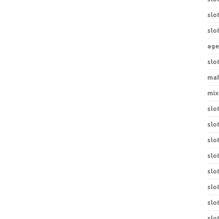
slo
slo
age
slo
mah
mix
slo
slo
slo
slo
slo
slo
slo
slo