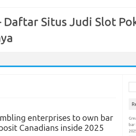
 Daftar Situs Judi Slot Po
aya
Sea
for:
R
mbling enterprises to own bar
Gre
bar
posit Canadians inside 2025
202