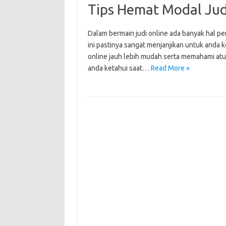
Tips Hemat Modal Jud
Dalam bermain judi online ada banyak hal pent
ini pastinya sangat menjanjikan untuk anda k
online jauh lebih mudah serta memahami atu
anda ketahui saat…
Read More »