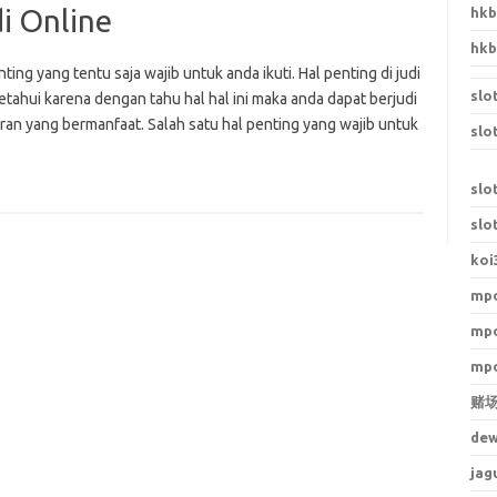
i Online
hk
hk
ing yang tentu saja wajib untuk anda ikuti. Hal penting di judi
slo
etahui karena dengan tahu hal hal ini maka anda dapat berjudi
ran yang bermanfaat. Salah satu hal penting yang wajib untuk
slo
slo
slo
koi
mpo
mp
mpo
赌
dew
jag